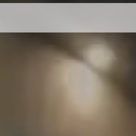
Home
Catedral 
Igrejas Filhas
Album
Ministérios
Fale Co